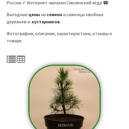
России ✓ Интернет-магазин Смоленский кедр ☎
Доставка
Выгодные
цены
на
семена
и саженцы хвойных
деревьев и
кустарников
.
Контакты
Фотографии, описание, характеристики, отзывы о
товаре.
Отзывы
Мой аккаунт
F.A.Q.