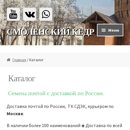
Перейти
Перейти
СМОЛЕНСКИЙ КЕДР
Меню
к
к
навигации
содержимому
Главная
Главная
/ Каталог
Каталог
Каталог
Каталог
Семена почтой с доставкой по России.
Мы на ВБ
Доставка почтой по России, ТК СДЭК, курьером по
Москве
.
Мы на Озон
В наличии более 100 наименований ◈ Доставка по всей