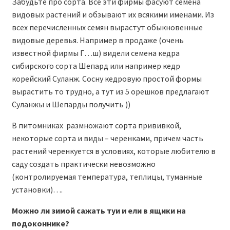
Забудьте про сорта. Все эти фирмы фасуют семена
видовых растений и обзывают их всякими именами. Из
всех перечисленных семян вырастут обыкновенные
видовые деревья. Например в продаже (очень
известной фирмы Г…ш) видели семена кедра
сибирского сорта Шепард или например кедр
корейский Суланж. Сосну кедровую простой формы
вырастить то трудно, а тут из 5 орешков предлагают
Суланжы и Шепарды получить ))
В питомниках размножают сорта прививкой,
некоторые сорта и виды – черенками, причем часть
растений черенкуется в условиях, которые любителю в
саду создать практически невозможно
(контролируемая температура, теплицы, туманные
установки)….
Можно ли зимой сажать туи и ели в ящики на
подоконнике?