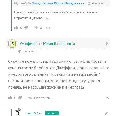
Reply to
Олофинская Юлия Валерьевна
6 лет назад
Гинкго хранились во влажном субстрате и в холоде.
Стратифицированны.
0
Ответить
Олофинская Юлия Валерьевна
6 лет назад
Скажите пожалуйста, Надо ли их стратифицировать
семена сосен: Ламберта и Джеффри, кедра ливанского
и кедрового стланика? И секвойи и метасеквойи?
Сосны и лиственницы, А также Псевдотсугу, как я
поняла, не надо. Ещё жасмин и виноград?
Ответить
0
Кedr67.ru
Автор