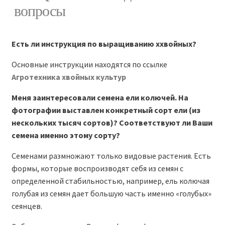
вопросы
Доставка
Есть ли инструкция по выращиванию ххвойных?
Контакты
Основные инструкции находятся по ссылке
Агротехника хвойных культур
Отзывы
Меня заинтересовали семена ели колючей. На
фотографии выставлен конкретный сорт ели (из
Мой аккаунт
нескольких тысяч сортов)? Соответствуют ли Ваши
семена именно этому сорту?
F.A.Q.
Семенами размножают только видовые растения. Есть
формы, которые воспроизводят себя из семян с
определенной стабильностью, например, ель колючая
голубая из семян дает большую часть именно «голубых»
сеянцев.