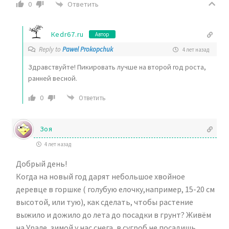
Ответить
0
Кedr67.ru
Автор
Reply to
Pawel Prokopchuk
4 лет назад
Здравствуйте! Пикировать лучше на второй год роста,
ранней весной.
0
Ответить
Зоя
4 лет назад
Добрый день!
Когда на новый год дарят небольшое хвойное
деревце в горшке ( голубую елочку,например, 15-20 см
высотой, или тую), как сделать, чтобы растение
выжило и дожило до лета до посадки в грунт? Живём
на Урале, зимой у нас снега, в сугроб не посадишь,