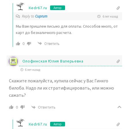
Кedr67.ru
Автор
Reply to
Cuprum
6 лет назад
Мы Вам пришлем письмо для оплаты. Способов много, от
карт до безналичного расчета.
0
Ответить
Олофинская Юлия Валерьевна
6 лет назад
Скажите пожалуйста, купила сейчас у Вас Гинкго
билоба. Надо ли их стратифицировать, или можно
сажать?
Ответить
0
Кedr67.ru
Автор