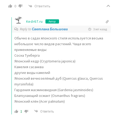
Ответить
0
Кedr67.ru
Автор
Reply to
Светлана Большова
3 лет назад
Обычно в садах японского стиля используется весьма
небольшое число видов растений. Чаще всего
применяемые виды:
Сосна Тунберга
Японский кедр (Cryptomeria japonica)
Камелия сасанква
другие виды камелий
Японский вечнозелёный дуб (Quercus glauca, Quercus
myrsinifolia)
Гардения жасминовидная (Gardenia jasminoides)
Благоухающий османт (Osmanthus fragrans)
Японский клён (Acer palmatum)
1
Ответить