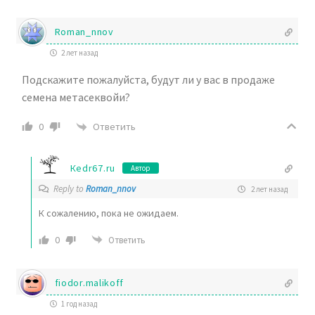
Roman_nnov
2 лет назад
Подскажите пожалуйста, будут ли у вас в продаже
семена метасеквойи?
Ответить
0
Кedr67.ru
Автор
Reply to
Roman_nnov
2 лет назад
К сожалению, пока не ожидаем.
0
Ответить
fiodor.malikoff
1 год назад