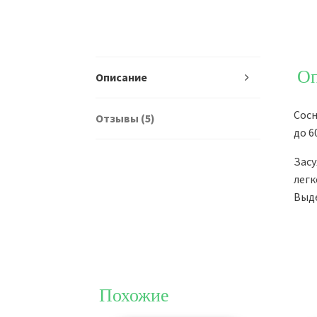
Оп
Описание
Сосн
Отзывы (5)
до 6
Засу
легк
Выде
Похожие