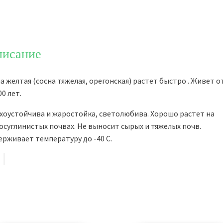
семена
исание
а желтая (сосна тяжелая, орегонская) растет быстро . Живет о
00 лет.
хоустойчива и жаростойка, светолюбива. Хорошо растет на
осуглинистых почвах. Не выносит сырых и тяжелых почв.
рживает температуру до -40 С.