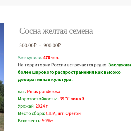
Сосна желтая семена
300.00
₽
900.00
₽
Диапазон
–
цен:
Уже купили:
478
чел.
300.00₽
На территории России встречается редко.
Заслужив
–
более широкого распространения как высоко
900.00₽
декоративная культура.
лат:
Pinus ponderosa
Морозостойкость:
-39 °C
зона 3
Урожай:
2024 г.
Место сбора:
США, шт. Орегон
Всхожесть:
50%+