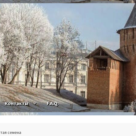
Контакты
F.A.Q.
лтая семена