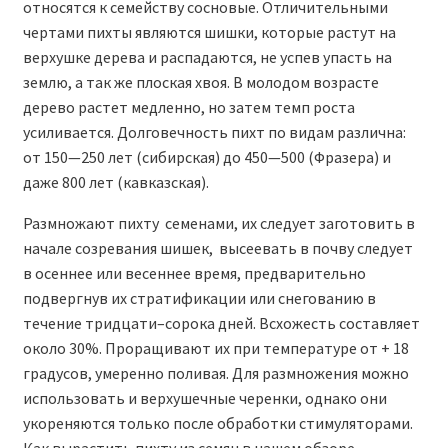
относятся к семейству сосновые. Отличительными
чертами пихты являются шишки, которые растут на
верхушке дерева и распадаются, не успев упасть на
землю, а так же плоская хвоя. В молодом возрасте
дерево растет медленно, но затем темп роста
усиливается. Долговечность пихт по видам различна:
от 150—250 лет (сибирская) до 450—500 (Фразера) и
даже 800 лет (кавказская).
Размножают пихту семенами, их следует заготовить в
начале созревания шишек, высеевать в почву следует
в осеннее или весеннее время, предварительно
подвергнув их стратификации или снегованию в
течение тридцати–сорока дней. Всхожесть составляет
около 30%. Проращивают их при температуре от + 18
градусов, умеренно поливая. Для размножения можно
использовать и верхушечные черенки, однако они
укореняются только после обработки стимуляторами.