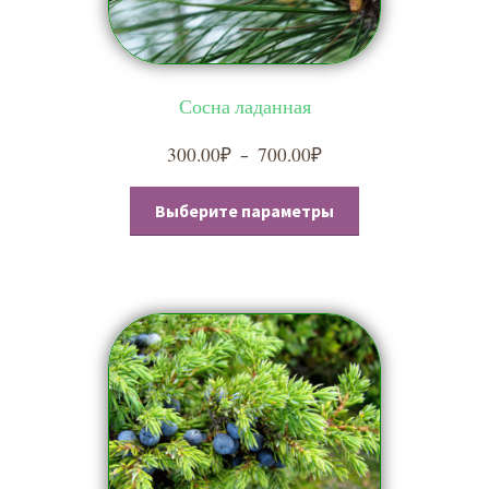
Сосна ладанная
300.00
₽
700.00
₽
Диапазон
–
цен:
Этот
300.00₽
Выберите параметры
товар
–
имеет
700.00₽
несколько
вариаций.
Опции
можно
выбрать
на
странице
товара.