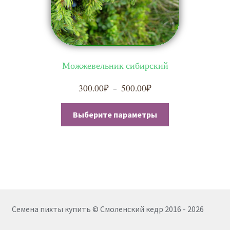
Можжевельник сибирский
300.00
₽
500.00
₽
Диапазон
–
цен:
Этот
300.00₽
Выберите параметры
товар
–
имеет
500.00₽
несколько
вариаций.
Опции
можно
выбрать
Семена пихты купить © Смоленский кедр 2016 - 2026
на
странице