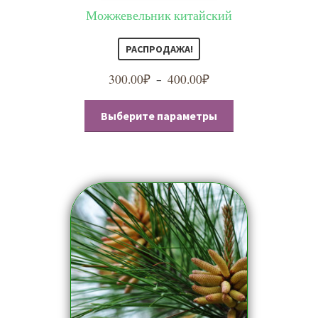
Можжевельник китайский
РАСПРОДАЖА!
300.00
₽
400.00
₽
Диапазон
–
цен:
Этот
300.00₽
Выберите параметры
товар
–
имеет
400.00₽
несколько
вариаций.
Опции
можно
выбрать
на
странице
товара.