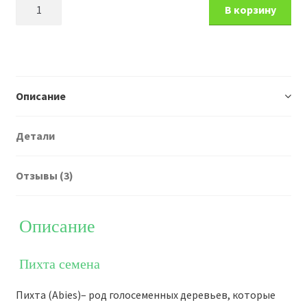
Количество
В корзину
товара
Пихта
семена
Описание
Детали
Отзывы (3)
Описание
Пихта семена
Пихта (Abies)– род голосеменных деревьев, которые