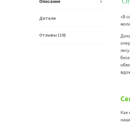
Оп
Описание
«В с
Детали
моли
Отзывы (10)
Дока
опер
лесу
бесе
обяз
вдох
Се
Как
наш