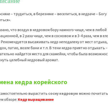
исание
осняке – трудиться, в березняке – веселиться, в кедраче – Богу
ться».
зано, что воздух в кедровом бору намного чище, чем в любой
ационной, в 2 раза чище, чем в сосновом и в 3-4 раза, чем в е
. Рекомендуется высаживать кедр неподалеку от мест отдыха,
док, патио, возле бани и т.п. В тени кедра приятно отдыхать –
ательно найдется место для скамейки, чтобы была возможно
нуть целебный кедровый аромат.
мена кедра корейского
 самостоятельно вырастить
сосну кедровую
можно почитать
ем обзоре:
Кедр выращивание