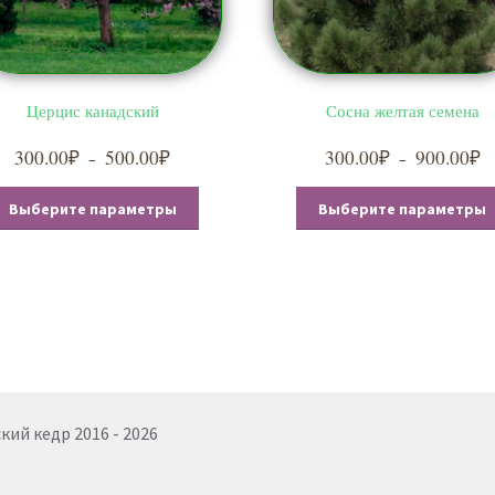
Церцис канадский
Сосна желтая семена
300.00
₽
500.00
₽
Диапазон
300.00
₽
900.00
₽
Д
–
–
цен:
ц
Этот
300.00₽
3
Выберите параметры
Выберите параметры
товар
–
–
имеет
500.00₽
9
несколько
вариаций.
Опции
можно
выбрать
на
странице
ий кедр 2016 - 2026
товара.