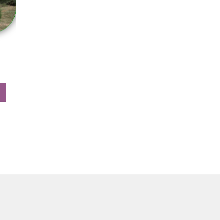
иапазон
ен:
Этот
00.00₽
товар
имеет
00.00₽
несколько
вариаций.
Опции
можно
выбрать
на
странице
товара.