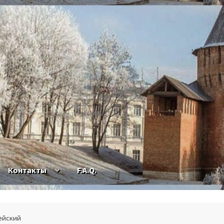
Контакты
F.A.Q.
ейский