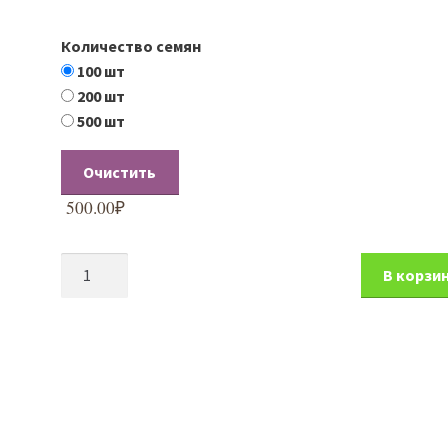
Количество семян
100 шт
200 шт
500 шт
Очистить
500.00
₽
Количество
В корзи
товара
Кедр
корейский