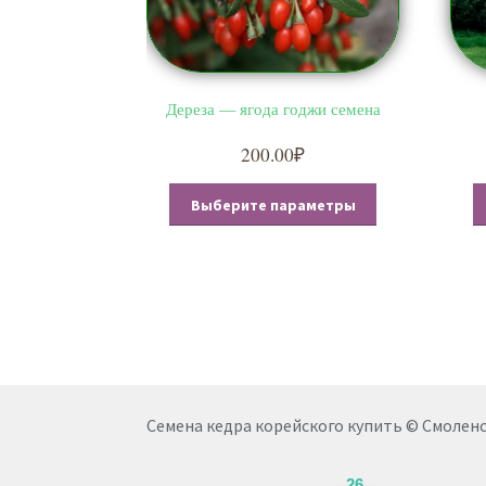
Дереза — ягода годжи семена
200.00
₽
Этот
Выберите параметры
товар
имеет
несколько
вариаций.
Опции
можно
выбрать
на
странице
Семена кедра корейского купить © Смоленск
товара.
26