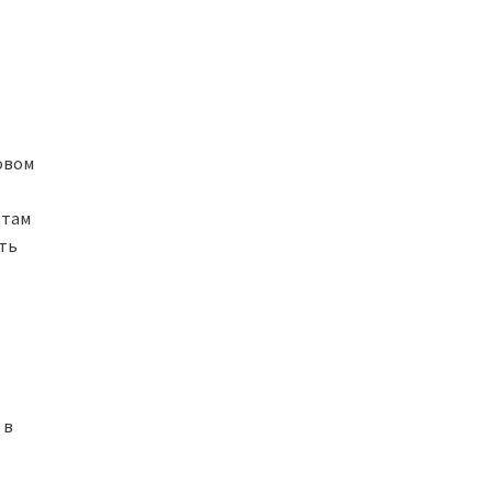
ловом
 там
сть
 в