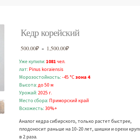
Кедр корейский
500.00
₽
1,500.00
₽
Диапазон
–
цен:
Уже купили:
1081
чел.
500.00₽
лат:
Pinus koraiensis
–
Морозостойкость:
-45 °C
зона 4
1,500.00₽
Высота:
до 50 м
Урожай:
2025 г.
Место сбора:
Приморский край
Всхожесть:
30%+
Аналог кедра сибирского, только растет быстрее,
плодоносит раньше на 10-20 лет, шишки и орехи круп
в 2 раза.