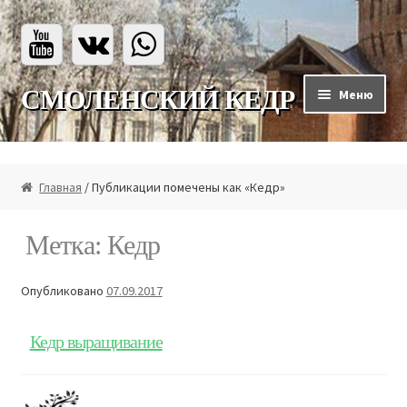
Перейти
Перейти
СМОЛЕНСКИЙ КЕДР
Меню
к
к
навигации
содержимому
Главная
Главная
/ Публикации помечены как «Кедр»
Каталог
Метка:
Кедр
Каталог
Опубликовано
07.09.2017
Мы на ВБ
Кедр выращивание
Мы на Озон