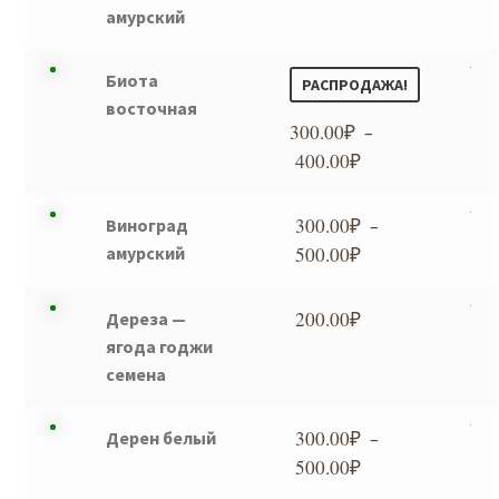
амурский
Биота
РАСПРОДАЖА!
восточная
300.00
₽
–
400.00
₽
Диапазон
цен:
300.00₽
300.00
₽
Виноград
–
–
амурский
500.00
₽
Диапазон
400.00₽
цен:
300.00₽
200.00
₽
Дереза —
–
ягода годжи
500.00₽
семена
300.00
₽
Дерен белый
–
500.00
₽
Диапазон
цен: