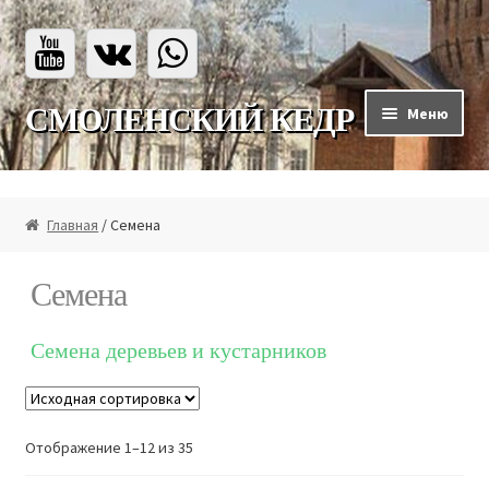
Перейти
Перейти
СМОЛЕНСКИЙ КЕДР
Меню
к
к
навигации
содержимому
Главная
Главная
/ Семена
Каталог
Семена
Каталог
Семена деревьев и кустарников
Мы на ВБ
Отображение 1–12 из 35
Мы на Озон