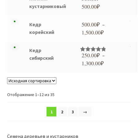
–
кустарниковый
500.00
₽
Диапазон
900.00₽
цен:
300.00₽
500.00
₽
Кедр
–
–
корейский
1,500.00
₽
Диапазон
500.00₽
цен:
500.00₽
Кедр
250.00
₽
–
–
Оценка
сибирский
4.80
из 5
1,300.00
₽
1,500.00₽
Диапазон
цен:
250.00₽
–
1,300.00₽
Отображение 1–12 из 35
1
2
3
→
Семена деревьев и кустарников